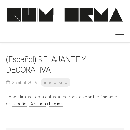
Skip
to
content
(Español) RELAJANTE Y
DECORATIVA
23 abril, 2019
interiorismo
Ho sentim, aquesta entrada es troba disponible únicament
en
Español
,
Deutsch
i
English
.