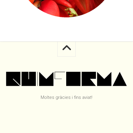
Moltes gràcies i fins aviat!